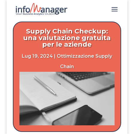
Supply Chain Checkup:
una valutazione gratuita
per le aziende
Lug 19, 2024
|
Ottimizzazione Supply
Chain