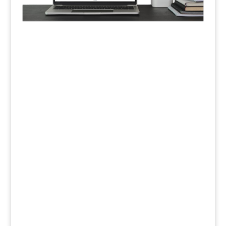
potere contrattuale
dipendenza
negoziazione