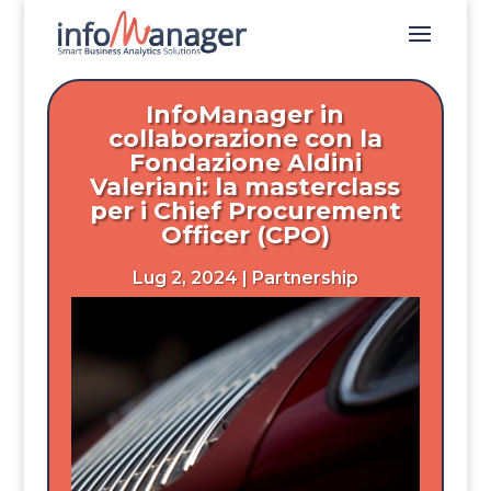
InfoManager in
collaborazione con la
Fondazione Aldini
Valeriani: la masterclass
per i Chief Procurement
Officer (CPO)
Lug 2, 2024
|
Partnership