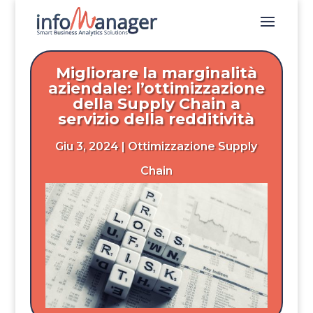
Migliorare la marginalità
aziendale: l’ottimizzazione
della Supply Chain a
servizio della redditività
Giu 3, 2024
|
Ottimizzazione Supply
Chain