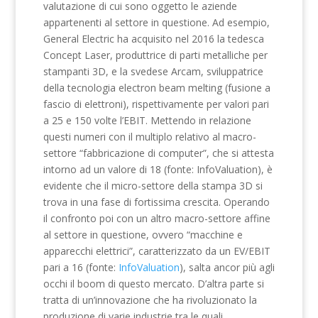
valutazione di cui sono oggetto le aziende
appartenenti al settore in questione. Ad esempio,
General Electric ha acquisito nel 2016 la tedesca
Concept Laser, produttrice di parti metalliche per
stampanti 3D, e la svedese Arcam, sviluppatrice
della tecnologia electron beam melting (fusione a
fascio di elettroni), rispettivamente per valori pari
a 25 e 150 volte l’EBIT. Mettendo in relazione
questi numeri con il multiplo relativo al macro-
settore “fabbricazione di computer”, che si attesta
intorno ad un valore di 18 (fonte: InfoValuation), è
evidente che il micro-settore della stampa 3D si
trova in una fase di fortissima crescita. Operando
il confronto poi con un altro macro-settore affine
al settore in questione, ovvero “macchine e
apparecchi elettrici”, caratterizzato da un EV/EBIT
pari a 16 (fonte:
InfoValuation
), salta ancor più agli
occhi il boom di questo mercato. D’altra parte si
tratta di un’innovazione che ha rivoluzionato la
produzione di varie industrie tra le quali