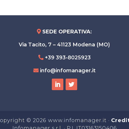
SEDE OPERATIVA
:
Via Tacito, 7 – 41123 Modena (MO)
+39 393-8025923
info@infomanager.it
opyright © 2026 www.infomanager.it ·
Credi
Infomanager s.r.l. · P.I. IT03163150406