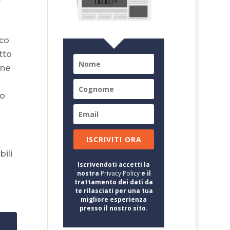
ico
etto
one
u
co
ISCRIVITI ORA
bili
Iscrivendoti accetti la
nostra
Privacy Policy
e il
trattamento dei dati da
te rilasciati per una tua
migliore esperienza
presso il nostro sito.