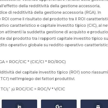
ll’effetto della redditività della gestione accessoria,
ice di redditività della gestione accessoria (RGA). In
ce ROI come il risultato del prodotto tra il ROI caratterist
ativo caratteristico e capitale investito tipico (CIC), al n
non attinenti la suddetta gestione di acquisto e produzi
te dal prodotto tra i rapporti capitale investito tipico s
ddito operativo globale su reddito operativo caratteristi
RGA = ROC/CIC * (CIC/CI * RO/ROC)
dditività del capitale investito tipico (ROI’) sono riassumi
TCI’) nell’impiego dei fattori produttivi.
 TCI¡¯ ¡ú ROC/CIC = ROC/V * V/CIC