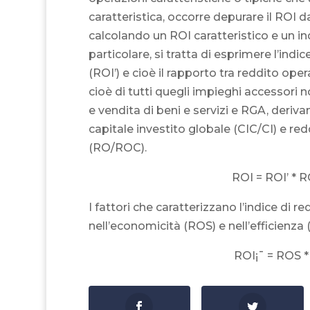
caratteristica, occorre depurare il ROI da
calcolando un ROI caratteristico e un ind
particolare, si tratta di esprimere l’indi
(ROI’) e cioè il rapporto tra reddito oper
cioè di tutti quegli impieghi accessori 
e vendita di beni e servizi e RGA, derivan
capitale investito globale (CIC/CI) e re
(RO/ROC).
ROI = ROI’ * 
I fattori che caratterizzano l’indice di re
nell’economicità (ROS) e nell’efficienza (
ROI¡¯ = ROS *