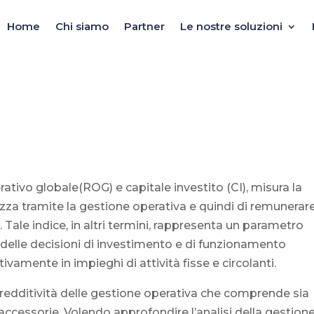
Home
Chi siamo
Partner
Le nostre soluzioni
rativo globale(ROG) e capitale investito (CI), misura la
ezza tramite la gestione operativa e quindi di remunerar
. Tale indice, in altri termini, rappresenta un parametro
cia delle decisioni di investimento e di funzionamento
ivamente in impieghi di attività fisse e circolanti.
 redditività delle gestione operativa che comprende sia
 accessorie. Volendo approfondire l’analisi della gestion