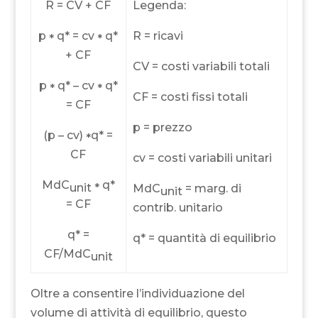
R = CV + CF
Legenda:
p
q* = cv
q*
R = ricavi
*
*
+ CF
CV = costi variabili totali
p
q* – cv
q*
*
*
CF = costi fissi totali
= CF
p = prezzo
(p – cv)
q* =
*
CF
cv = costi variabili unitari
MdC
q*
unit
*
MdC
= marg. di
unit
= CF
contrib. unitario
q* =
q* = quantità di equilibrio
CF/MdC
unit
Oltre a consentire l’individuazione del
volume di attività di equilibrio, questo